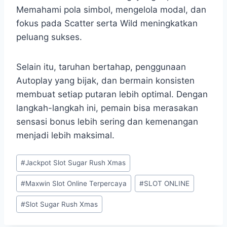
Memahami pola simbol, mengelola modal, dan
fokus pada Scatter serta Wild meningkatkan
peluang sukses.
Selain itu, taruhan bertahap, penggunaan
Autoplay yang bijak, dan bermain konsisten
membuat setiap putaran lebih optimal. Dengan
langkah-langkah ini, pemain bisa merasakan
sensasi bonus lebih sering dan kemenangan
menjadi lebih maksimal.
Post
#
Jackpot Slot Sugar Rush Xmas
Tags:
#
Maxwin Slot Online Terpercaya
#
SLOT ONLINE
#
Slot Sugar Rush Xmas