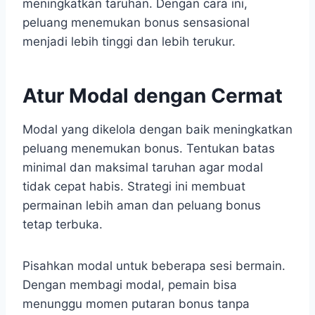
meningkatkan taruhan. Dengan cara ini,
peluang menemukan bonus sensasional
menjadi lebih tinggi dan lebih terukur.
Atur Modal dengan Cermat
Modal yang dikelola dengan baik meningkatkan
peluang menemukan bonus. Tentukan batas
minimal dan maksimal taruhan agar modal
tidak cepat habis. Strategi ini membuat
permainan lebih aman dan peluang bonus
tetap terbuka.
Pisahkan modal untuk beberapa sesi bermain.
Dengan membagi modal, pemain bisa
menunggu momen putaran bonus tanpa