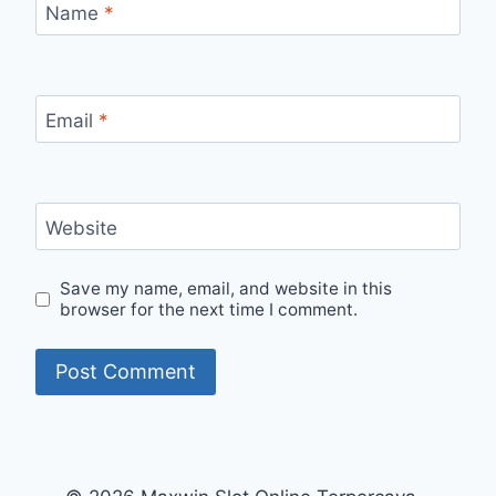
Name
*
Email
*
Website
Save my name, email, and website in this
browser for the next time I comment.