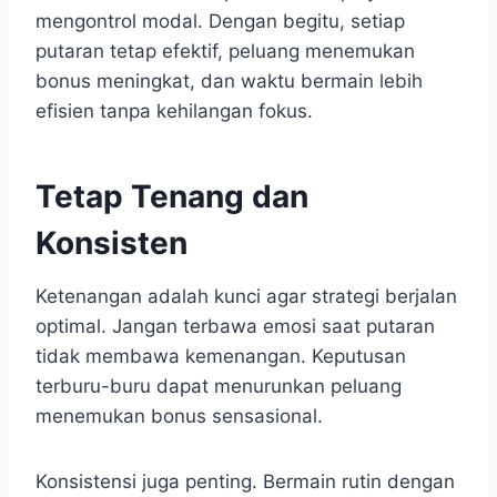
mengontrol modal. Dengan begitu, setiap
putaran tetap efektif, peluang menemukan
bonus meningkat, dan waktu bermain lebih
efisien tanpa kehilangan fokus.
Tetap Tenang dan
Konsisten
Ketenangan adalah kunci agar strategi berjalan
optimal. Jangan terbawa emosi saat putaran
tidak membawa kemenangan. Keputusan
terburu-buru dapat menurunkan peluang
menemukan bonus sensasional.
Konsistensi juga penting. Bermain rutin dengan