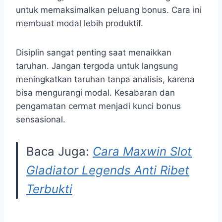
untuk memaksimalkan peluang bonus. Cara ini
membuat modal lebih produktif.
Disiplin sangat penting saat menaikkan
taruhan. Jangan tergoda untuk langsung
meningkatkan taruhan tanpa analisis, karena
bisa mengurangi modal. Kesabaran dan
pengamatan cermat menjadi kunci bonus
sensasional.
Baca Juga:
Cara Maxwin Slot
Gladiator Legends Anti Ribet
Terbukti