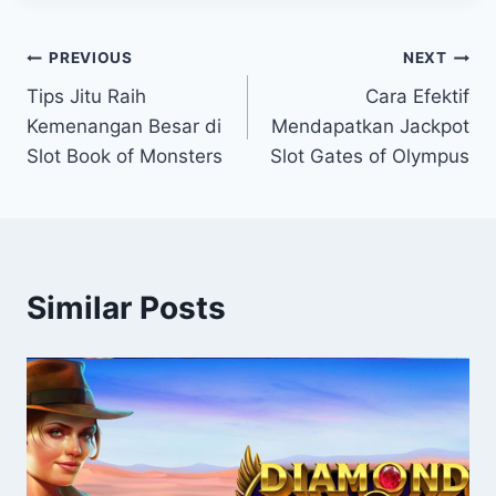
Post
PREVIOUS
NEXT
Tips Jitu Raih
Cara Efektif
navigation
Kemenangan Besar di
Mendapatkan Jackpot
Slot Book of Monsters
Slot Gates of Olympus
Similar Posts