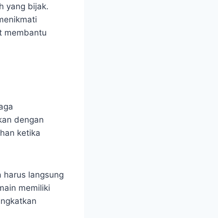
 yang bijak.
menikmati
pat membantu
jaga
ukan dengan
ahan ketika
 harus langsung
ain memiliki
ingkatkan