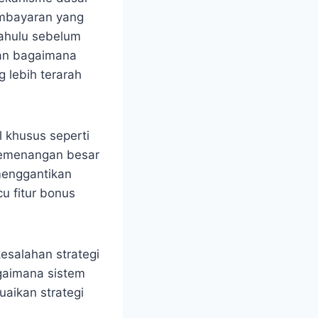
embayaran yang
dahulu sebelum
dan bagaimana
 lebih terarah
 khusus seperti
 kemenangan besar
enggantikan
u fitur bonus
salahan strategi
gaimana sistem
aikan strategi