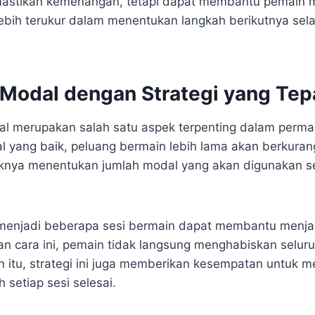
emastikan kemenangan, tetapi dapat membantu pemain 
ebih terukur dalam menentukan langkah berikutnya se
Modal dengan Strategi yang Tep
l merupakan salah satu aspek terpenting dalam permai
yang baik, peluang bermain lebih lama akan berkuran
aiknya menentukan jumlah modal yang akan digunakan 
enjadi beberapa sesi bermain dapat membantu menjag
n cara ini, pemain tidak langsung menghabiskan selur
n itu, strategi ini juga memberikan kesempatan untuk m
 setiap sesi selesai.