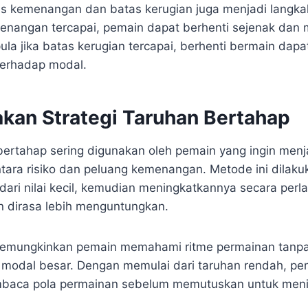
 kemenangan dan batas kerugian juga menjadi langkah
menangan tercapai, pemain dapat berhenti sejenak dan 
pula jika batas kerugian tercapai, berhenti bermain da
terhadap modal.
an Strategi Taruhan Bertahap
 bertahap sering digunakan oleh pemain yang ingin men
ara risiko dan peluang kemenangan. Metode ini dilak
dari nilai kecil, kemudian meningkatkannya secara perl
n dirasa lebih menguntungkan.
memungkinkan pemain memahami ritme permainan tanpa
odal besar. Dengan memulai dari taruhan rendah, pem
baca pola permainan sebelum memutuskan untuk men