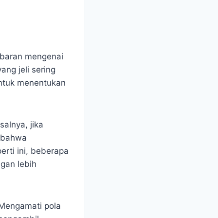
mbaran mengenai
ang jeli sering
untuk menentukan
alnya, jika
a bahwa
rti ini, beberapa
gan lebih
 Mengamati pola