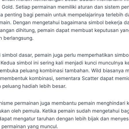
a Gold. Setiap permainan memiliki aturan dan sistem p
a penting bagi pemain untuk mempelajarinya terlebih 
rmain. Dengan mengetahui bagaimana simbol bekerja 
ngan dihitung, pemain dapat membuat keputusan yang
n berlangsung.
simbol dasar, pemain juga perlu memperhatikan simbol
. Kedua simbol ini sering kali menjadi kunci munculnya
mbuka peluang kombinasi tambahan. Wild biasanya m
k membentuk kombinasi, sementara Scatter dapat memic
peluang hadiah lebih besar.
sme permainan juga membantu pemain menghindari ke
kukan oleh pemula. Ketika pemain sudah mengetahui ba
dapat mengatur taruhan dengan lebih bijak dan menyesu
 permainan yang muncul.