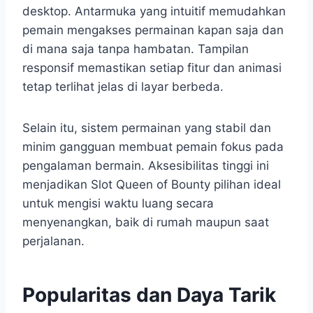
desktop. Antarmuka yang intuitif memudahkan
pemain mengakses permainan kapan saja dan
di mana saja tanpa hambatan. Tampilan
responsif memastikan setiap fitur dan animasi
tetap terlihat jelas di layar berbeda.
Selain itu, sistem permainan yang stabil dan
minim gangguan membuat pemain fokus pada
pengalaman bermain. Aksesibilitas tinggi ini
menjadikan Slot Queen of Bounty pilihan ideal
untuk mengisi waktu luang secara
menyenangkan, baik di rumah maupun saat
perjalanan.
Popularitas dan Daya Tarik