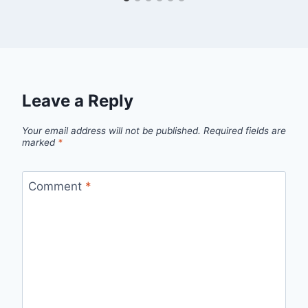
Leave a Reply
Your email address will not be published.
Required fields are
marked
*
Comment
*