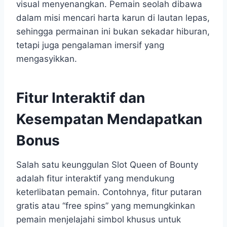
visual menyenangkan. Pemain seolah dibawa
dalam misi mencari harta karun di lautan lepas,
sehingga permainan ini bukan sekadar hiburan,
tetapi juga pengalaman imersif yang
mengasyikkan.
Fitur Interaktif dan
Kesempatan Mendapatkan
Bonus
Salah satu keunggulan Slot Queen of Bounty
adalah fitur interaktif yang mendukung
keterlibatan pemain. Contohnya, fitur putaran
gratis atau “free spins” yang memungkinkan
pemain menjelajahi simbol khusus untuk