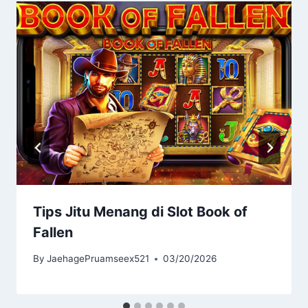
Tips Jitu Menang di Slot Book of
Fallen
By
JaehagePruamseex521
03/20/2026