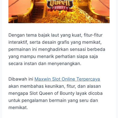
Dengan tema bajak laut yang kuat, fitur-fitur
interaktif, serta desain grafis yang memikat,
permainan ini menghadirkan sensasi berbeda
yang mampu menarik perhatian siapa saja
secara instan dan menyenangkan.
Dibawah ini
Maxwin Slot Online Terpercaya
akan membahas keunikan, fitur, dan alasan
mengapa Slot Queen of Bounty layak dicoba
untuk pengalaman bermain yang seru dan
memikat.