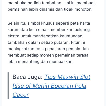
membuka hadiah tambahan. Hal ini membuat
permainan lebih dinamis dan tidak monoton.
Selain itu, simbol khusus seperti peta harta
karun atau koin emas memberikan peluang
ekstra untuk mendapatkan keuntungan
tambahan dalam setiap putaran. Fitur ini
meningkatkan rasa penasaran pemain dan
membuat setiap momen permainan terasa
lebih menantang dan memuaskan.
Baca Juga:
Tips Maxwin Slot
Rise of Merlin Bocoran Pola
Gacor