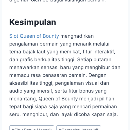
Kesimpulan
Slot Queen of Bounty
menghadirkan
pengalaman bermain yang menarik melalui
tema bajak laut yang memikat, fitur interaktif,
dan grafis berkualitas tinggi. Setiap putaran
menawarkan sensasi baru yang menghibur dan
memacu rasa penasaran pemain. Dengan
aksesibilitas tinggi, pengalaman visual dan
audio yang imersif, serta fitur bonus yang
menantang, Queen of Bounty menjadi pilihan
tepat bagi siapa saja yang mencari permainan
seru, menghibur, dan layak dicoba kapan saja.
Post