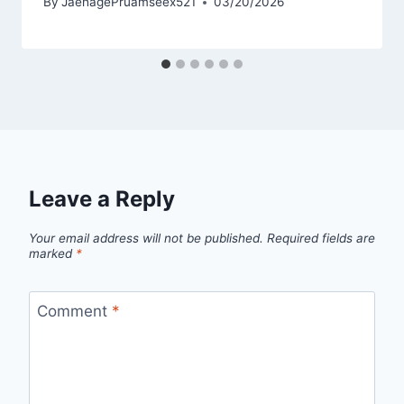
By
JaehagePruamseex521
03/20/2026
Leave a Reply
Your email address will not be published.
Required fields are
marked
*
Comment
*