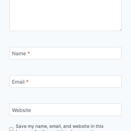
Name
*
Email
*
Website
Save my name, email, and website in this