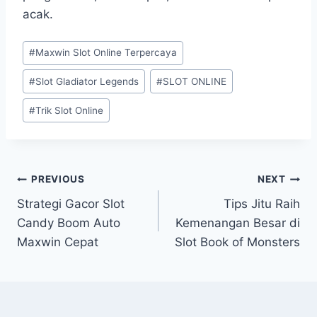
acak.
Post
#
Maxwin Slot Online Terpercaya
Tags:
#
Slot Gladiator Legends
#
SLOT ONLINE
#
Trik Slot Online
Post
PREVIOUS
NEXT
Strategi Gacor Slot
Tips Jitu Raih
navigation
Candy Boom Auto
Kemenangan Besar di
Maxwin Cepat
Slot Book of Monsters