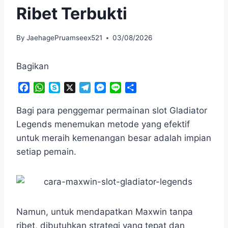
Ribet Terbukti
By
JaehagePruamseex521
03/08/2026
Bagikan
F
W
S
X
T
M
L
S
a
h
k
e
e
i
h
c
a
y
l
s
n
a
Bagi para penggemar permainan slot Gladiator
e
t
p
e
s
e
r
Legends menemukan metode yang efektif
b
s
e
g
e
e
untuk meraih kemenangan besar adalah impian
o
A
r
n
setiap pemain.
o
p
a
g
k
p
m
e
r
Namun, untuk mendapatkan Maxwin tanpa
ribet, dibutuhkan strategi yang tepat dan