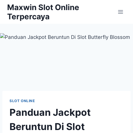
Skip
Maxwin Slot Online
to
Terpercaya
content
SLOT ONLINE
Panduan Jackpot
Beruntun Di Slot