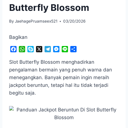
Butterfly Blossom
By
JaehagePruamseex521
03/20/2026
Bagikan
F
W
S
X
T
M
L
S
a
h
k
e
e
i
h
c
a
y
l
s
n
a
Slot Butterfly Blossom menghadirkan
e
t
p
e
s
e
r
pengalaman bermain yang penuh warna dan
b
s
e
g
e
e
menegangkan. Banyak pemain ingin meraih
o
A
r
n
jackpot beruntun, tetapi hal itu tidak terjadi
o
p
a
g
begitu saja.
k
p
m
e
r