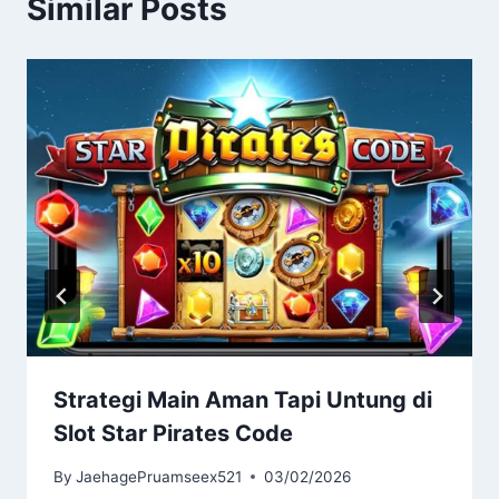
Similar Posts
Strategi Main Aman Tapi Untung di
Slot Star Pirates Code
By
JaehagePruamseex521
03/02/2026