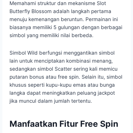
Memahami struktur dan mekanisme Slot
Butterfly Blossom adalah langkah pertama
menuju kemenangan beruntun. Permainan ini
biasanya memiliki 5 gulungan dengan berbagai
simbol yang memiliki nilai berbeda.
Simbol Wild berfungsi menggantikan simbol
lain untuk menciptakan kombinasi menang,
sedangkan simbol Scatter sering kali memicu
putaran bonus atau free spin. Selain itu, simbol
khusus seperti kupu-kupu emas atau bunga
langka dapat meningkatkan peluang jackpot
jika muncul dalam jumlah tertentu.
Manfaatkan Fitur Free Spin