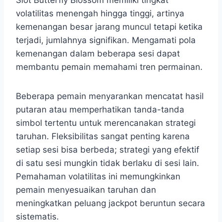
volatilitas menengah hingga tinggi, artinya
kemenangan besar jarang muncul tetapi ketika
terjadi, jumlahnya signifikan. Mengamati pola
kemenangan dalam beberapa sesi dapat
membantu pemain memahami tren permainan.
Beberapa pemain menyarankan mencatat hasil
putaran atau memperhatikan tanda-tanda
simbol tertentu untuk merencanakan strategi
taruhan. Fleksibilitas sangat penting karena
setiap sesi bisa berbeda; strategi yang efektif
di satu sesi mungkin tidak berlaku di sesi lain.
Pemahaman volatilitas ini memungkinkan
pemain menyesuaikan taruhan dan
meningkatkan peluang jackpot beruntun secara
sistematis.