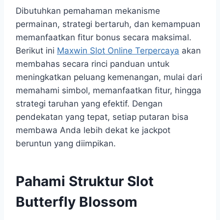
Dibutuhkan pemahaman mekanisme
permainan, strategi bertaruh, dan kemampuan
memanfaatkan fitur bonus secara maksimal.
Berikut ini
Maxwin Slot Online Terpercaya
akan
membahas secara rinci panduan untuk
meningkatkan peluang kemenangan, mulai dari
memahami simbol, memanfaatkan fitur, hingga
strategi taruhan yang efektif. Dengan
pendekatan yang tepat, setiap putaran bisa
membawa Anda lebih dekat ke jackpot
beruntun yang diimpikan.
Pahami Struktur Slot
Butterfly Blossom