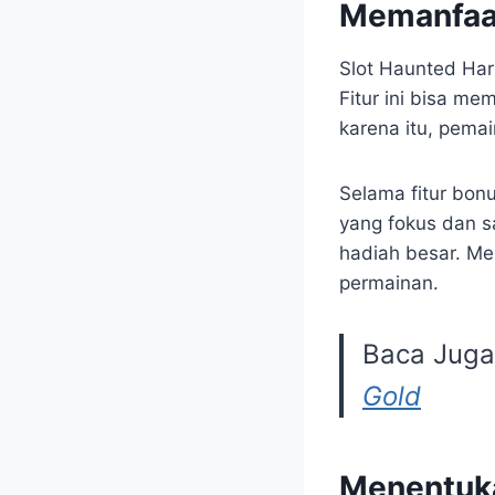
Memanfaat
Slot Haunted Har
Fitur ini bisa 
karena itu, pemai
Selama fitur bon
yang fokus dan s
hadiah besar. Me
permainan.
Baca Jug
Gold
Menentuka