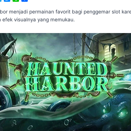
e
e
i
h
l
s
n
a
bor menjadi permainan favorit bagi penggemar slot kar
e
s
e
r
n efek visualnya yang memukau.
g
e
e
r
n
a
g
m
e
r