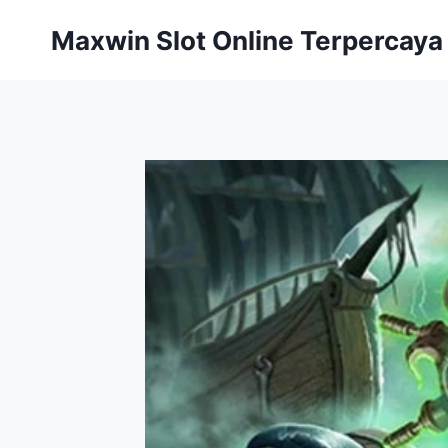
Skip
Maxwin Slot Online Terpercaya
to
content