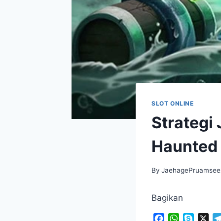
SLOT ONLINE
Strategi 
Haunted
By
JaehagePruamsee
Bagikan
F
W
S
X