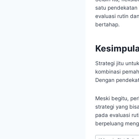
satu pendekatan 
evaluasi rutin d
bertahap.
Kesimpul
Strategi jitu unt
kombinasi pemaha
Dengan pendekata
Meski begitu, pe
strategi yang bi
pada evaluasi r
berpeluang mengh
Post