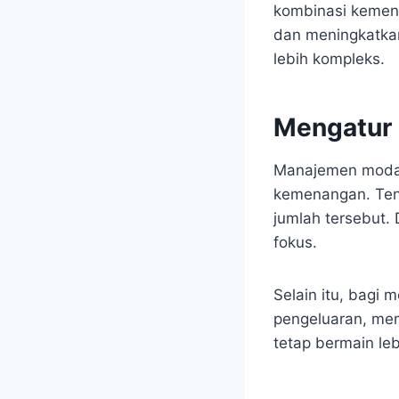
kombinasi kemena
dan meningkatkan
lebih kompleks.
Mengatur 
Manajemen modal
kemenangan. Ten
jumlah tersebut.
fokus.
Selain itu, bagi
pengeluaran, mem
tetap bermain leb