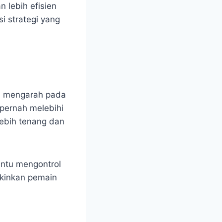
lebih efisien
i strategi yang
n mengarah pada
pernah melebihi
lebih tenang dan
antu mengontrol
gkinkan pemain