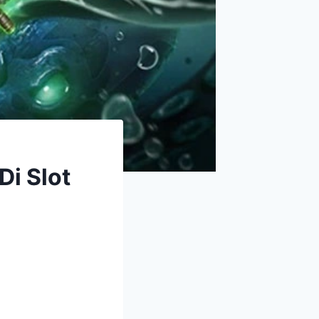
Di Slot