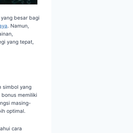
 yang besar bagi
aya
. Namun,
ainan,
gi yang tepat,
n simbol yang
n bonus memiliki
ngsi masing-
h optimal.
ahui cara