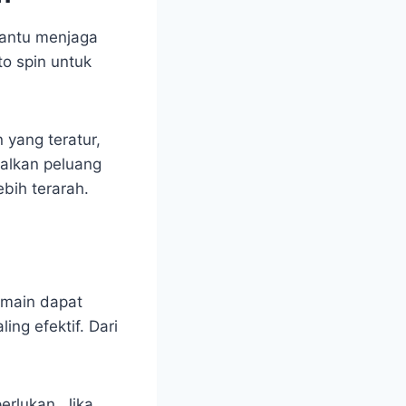
bantu menjaga
o spin untuk
 yang teratur,
malkan peluang
bih terarah.
Pemain dapat
ng efektif. Dari
erlukan. Jika