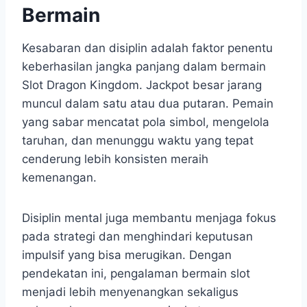
Bermain
Kesabaran dan disiplin adalah faktor penentu
keberhasilan jangka panjang dalam bermain
Slot Dragon Kingdom. Jackpot besar jarang
muncul dalam satu atau dua putaran. Pemain
yang sabar mencatat pola simbol, mengelola
taruhan, dan menunggu waktu yang tepat
cenderung lebih konsisten meraih
kemenangan.
Disiplin mental juga membantu menjaga fokus
pada strategi dan menghindari keputusan
impulsif yang bisa merugikan. Dengan
pendekatan ini, pengalaman bermain slot
menjadi lebih menyenangkan sekaligus