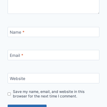
Name
*
Email
*
Website
Save my name, email, and website in this
browser for the next time I comment.