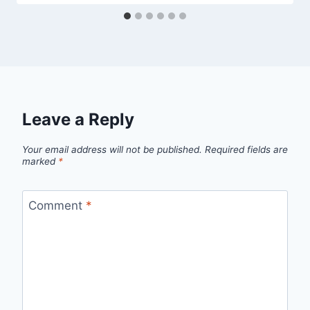
Leave a Reply
Your email address will not be published.
Required fields are
marked
*
Comment
*