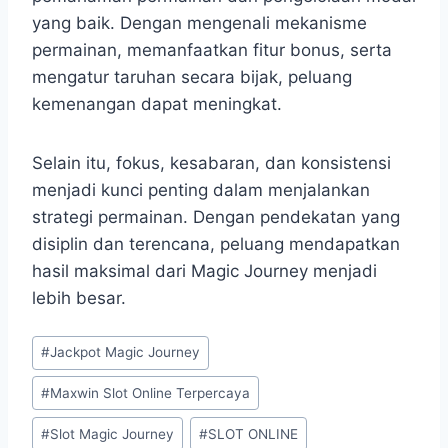
yang baik. Dengan mengenali mekanisme
permainan, memanfaatkan fitur bonus, serta
mengatur taruhan secara bijak, peluang
kemenangan dapat meningkat.
Selain itu, fokus, kesabaran, dan konsistensi
menjadi kunci penting dalam menjalankan
strategi permainan. Dengan pendekatan yang
disiplin dan terencana, peluang mendapatkan
hasil maksimal dari Magic Journey menjadi
lebih besar.
Post
#
Jackpot Magic Journey
Tags:
#
Maxwin Slot Online Terpercaya
#
Slot Magic Journey
#
SLOT ONLINE