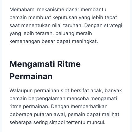
Memahami mekanisme dasar membantu
pemain membuat keputusan yang lebih tepat
saat menentukan nilai taruhan. Dengan strategi
yang lebih terarah, peluang meraih
kemenangan besar dapat meningkat.
Mengamati Ritme
Permainan
Walaupun permainan slot bersifat acak, banyak
pemain berpengalaman mencoba mengamati
ritme permainan. Dengan memperhatikan
beberapa putaran awal, pemain dapat melihat
seberapa sering simbol tertentu muncul.