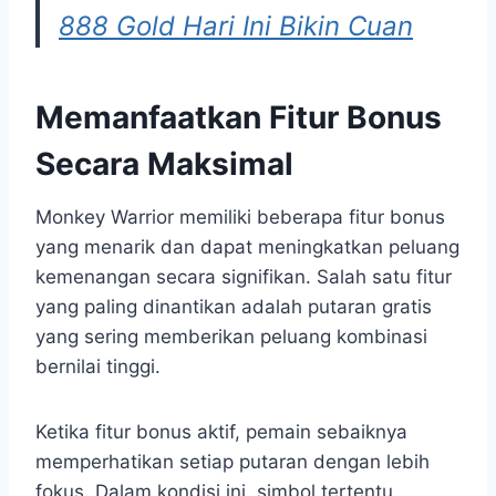
888 Gold Hari Ini Bikin Cuan
Memanfaatkan Fitur Bonus
Secara Maksimal
Monkey Warrior memiliki beberapa fitur bonus
yang menarik dan dapat meningkatkan peluang
kemenangan secara signifikan. Salah satu fitur
yang paling dinantikan adalah putaran gratis
yang sering memberikan peluang kombinasi
bernilai tinggi.
Ketika fitur bonus aktif, pemain sebaiknya
memperhatikan setiap putaran dengan lebih
fokus. Dalam kondisi ini, simbol tertentu