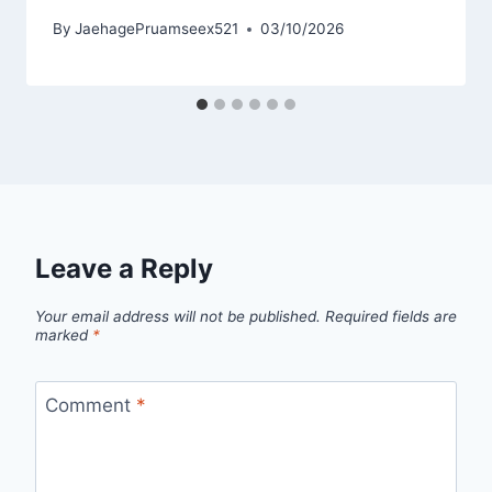
By
JaehagePruamseex521
03/10/2026
Leave a Reply
Your email address will not be published.
Required fields are
marked
*
Comment
*