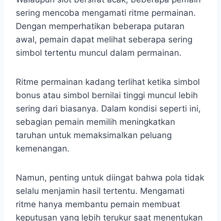
sering mencoba mengamati ritme permainan.
Dengan memperhatikan beberapa putaran
awal, pemain dapat melihat seberapa sering
simbol tertentu muncul dalam permainan.
Ritme permainan kadang terlihat ketika simbol
bonus atau simbol bernilai tinggi muncul lebih
sering dari biasanya. Dalam kondisi seperti ini,
sebagian pemain memilih meningkatkan
taruhan untuk memaksimalkan peluang
kemenangan.
Namun, penting untuk diingat bahwa pola tidak
selalu menjamin hasil tertentu. Mengamati
ritme hanya membantu pemain membuat
keputusan yang lebih terukur saat menentukan