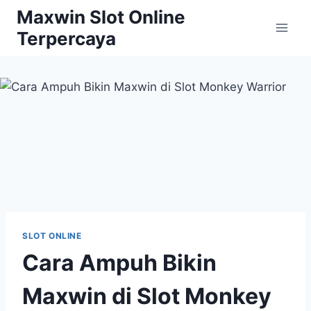
Skip
Maxwin Slot Online
to
Terpercaya
content
SLOT ONLINE
Cara Ampuh Bikin
Maxwin di Slot Monkey