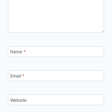
Name
*
Email
*
Website