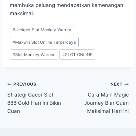
membuka peluang mendapatkan kemenangan
maksimal.
Post
#
Jackpot Slot Monkey Warrior
Tags:
#
Maxwin Slot Online Terpercaya
#
Slot Monkey Warrior
#
SLOT ONLINE
Post
PREVIOUS
NEXT
Strategi Gacor Slot
Cara Main Magic
navigation
888 Gold Hari Ini Bikin
Journey Biar Cuan
Cuan
Maksimal Hari Ini