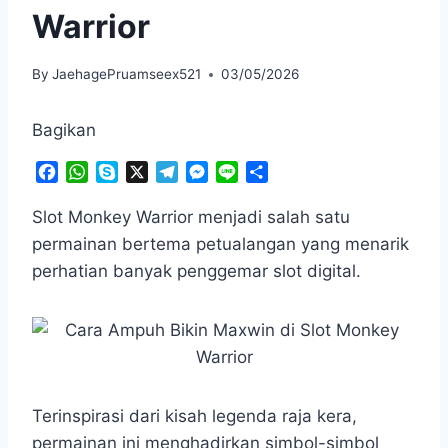
Warrior
By
JaehagePruamseex521
03/05/2026
Bagikan
F
W
S
X
T
M
L
S
a
h
k
e
e
i
h
c
a
y
l
s
n
a
Slot Monkey Warrior menjadi salah satu
e
t
p
e
s
e
r
permainan bertema petualangan yang menarik
b
s
e
g
e
e
perhatian banyak penggemar slot digital.
o
A
r
n
o
p
a
g
k
p
m
e
r
Terinspirasi dari kisah legenda raja kera,
permainan ini menghadirkan simbol-simbol