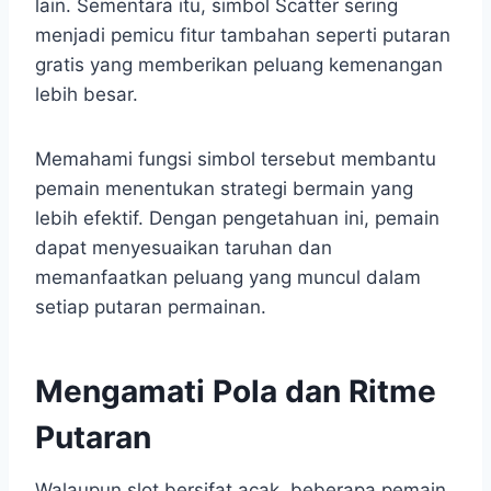
lain. Sementara itu, simbol Scatter sering
menjadi pemicu fitur tambahan seperti putaran
gratis yang memberikan peluang kemenangan
lebih besar.
Memahami fungsi simbol tersebut membantu
pemain menentukan strategi bermain yang
lebih efektif. Dengan pengetahuan ini, pemain
dapat menyesuaikan taruhan dan
memanfaatkan peluang yang muncul dalam
setiap putaran permainan.
Mengamati Pola dan Ritme
Putaran
Walaupun slot bersifat acak, beberapa pemain