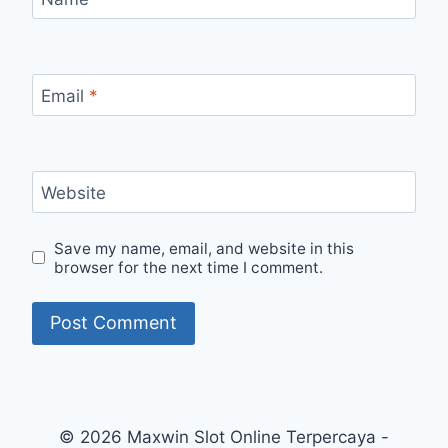
Email
*
Website
Save my name, email, and website in this
browser for the next time I comment.
© 2026 Maxwin Slot Online Terpercaya -