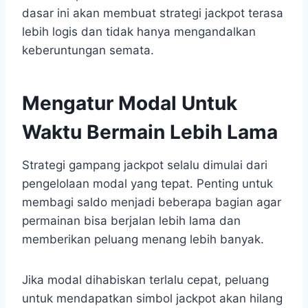
dasar ini akan membuat strategi jackpot terasa
lebih logis dan tidak hanya mengandalkan
keberuntungan semata.
Mengatur Modal Untuk
Waktu Bermain Lebih Lama
Strategi gampang jackpot selalu dimulai dari
pengelolaan modal yang tepat. Penting untuk
membagi saldo menjadi beberapa bagian agar
permainan bisa berjalan lebih lama dan
memberikan peluang menang lebih banyak.
Jika modal dihabiskan terlalu cepat, peluang
untuk mendapatkan simbol jackpot akan hilang