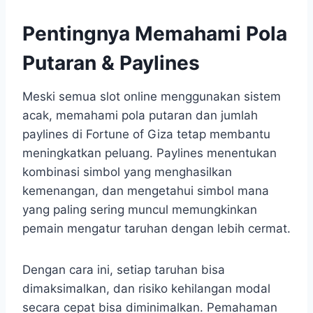
Pentingnya Memahami Pola
Putaran & Paylines
Meski semua slot online menggunakan sistem
acak, memahami pola putaran dan jumlah
paylines di Fortune of Giza tetap membantu
meningkatkan peluang. Paylines menentukan
kombinasi simbol yang menghasilkan
kemenangan, dan mengetahui simbol mana
yang paling sering muncul memungkinkan
pemain mengatur taruhan dengan lebih cermat.
Dengan cara ini, setiap taruhan bisa
dimaksimalkan, dan risiko kehilangan modal
secara cepat bisa diminimalkan. Pemahaman