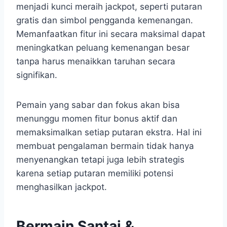
menjadi kunci meraih jackpot, seperti putaran
gratis dan simbol pengganda kemenangan.
Memanfaatkan fitur ini secara maksimal dapat
meningkatkan peluang kemenangan besar
tanpa harus menaikkan taruhan secara
signifikan.
Pemain yang sabar dan fokus akan bisa
menunggu momen fitur bonus aktif dan
memaksimalkan setiap putaran ekstra. Hal ini
membuat pengalaman bermain tidak hanya
menyenangkan tetapi juga lebih strategis
karena setiap putaran memiliki potensi
menghasilkan jackpot.
Bermain Santai &