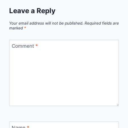
Leave a Reply
Your email address will not be published.
Required fields are
marked
*
Comment
*
Name
*