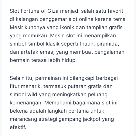
Slot Fortune of Giza menjadi salah satu favorit
di kalangan penggemar slot online karena tema
Mesir kunonya yang ikonik dan tampilan grafis
yang memukau. Mesin slot ini menampilkan
simbol-simbol klasik seperti firaun, piramida,
dan artefak emas, yang membuat pengalaman
bermain terasa lebih hidup.
Selain itu, permainan ini dilengkapi berbagai
fitur menarik, termasuk putaran gratis dan
simbol wild yang meningkatkan peluang
kemenangan. Memahami bagaimana slot ini
bekerja adalah langkah pertama untuk
merancang strategi gampang jackpot yang
efektif.