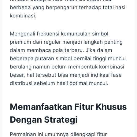
berbeda yang berpengaruh terhadap total hasil
kombinasi.
Mengenali frekuensi kemunculan simbol
premium dan reguler menjadi langkah penting
dalam membaca pola terbaru. Jika dalam
beberapa putaran simbol bernilai tinggi muncul
berulang namun belum membentuk kombinasi
besar, hal tersebut bisa menjadi indikasi fase
distribusi sebelum hasil optimal muncul.
Memanfaatkan Fitur Khusus
Dengan Strategi
Permainan ini umumnya dilengkapi fitur