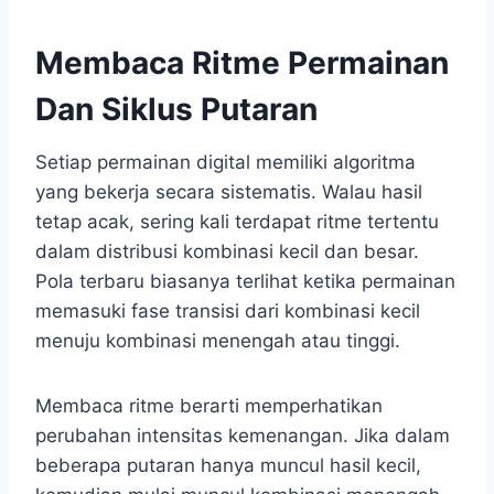
Membaca Ritme Permainan
Dan Siklus Putaran
Setiap permainan digital memiliki algoritma
yang bekerja secara sistematis. Walau hasil
tetap acak, sering kali terdapat ritme tertentu
dalam distribusi kombinasi kecil dan besar.
Pola terbaru biasanya terlihat ketika permainan
memasuki fase transisi dari kombinasi kecil
menuju kombinasi menengah atau tinggi.
Membaca ritme berarti memperhatikan
perubahan intensitas kemenangan. Jika dalam
beberapa putaran hanya muncul hasil kecil,