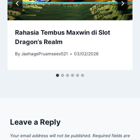
Rahasia Tembus Maxwin di Slot
Dragon’s Realm
By
JaehagePruamseex521
03/02/2026
Leave a Reply
Your email address will not be published.
Required fields are