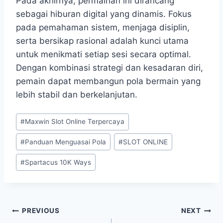
Pada akhirnya, permainan ini dirancang
sebagai hiburan digital yang dinamis. Fokus
pada pemahaman sistem, menjaga disiplin,
serta bersikap rasional adalah kunci utama
untuk menikmati setiap sesi secara optimal.
Dengan kombinasi strategi dan kesadaran diri,
pemain dapat membangun pola bermain yang
lebih stabil dan berkelanjutan.
Post
#
Maxwin Slot Online Terpercaya
Tags:
#
Panduan Menguasai Pola
#
SLOT ONLINE
#
Spartacus 10K Ways
Post
PREVIOUS
NEXT