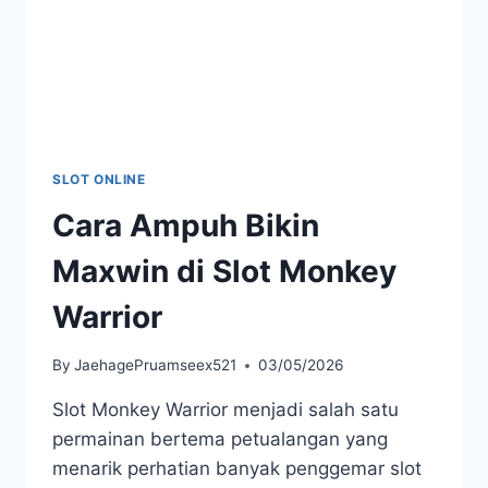
SLOT ONLINE
Cara Ampuh Bikin
Maxwin di Slot Monkey
Warrior
By
JaehagePruamseex521
03/05/2026
Slot Monkey Warrior menjadi salah satu
permainan bertema petualangan yang
menarik perhatian banyak penggemar slot