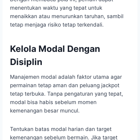
menentukan waktu yang tepat untuk
menaikkan atau menurunkan taruhan, sambil
tetap menjaga risiko tetap terkendali.
Kelola Modal Dengan
Disiplin
Manajemen modal adalah faktor utama agar
permainan tetap aman dan peluang jackpot
tetap terbuka. Tanpa pengaturan yang tepat,
modal bisa habis sebelum momen
kemenangan besar muncul.
Tentukan batas modal harian dan target
kemenangan sebelum bermain. Jika target