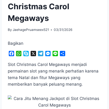
Christmas Carol
Megaways
By
JaehagePruamseex521
03/31/2026
Bagikan
F
W
S
X
T
M
L
S
a
h
k
e
e
i
h
c
a
y
l
s
n
a
Slot Christmas Carol Megaways menjadi
e
t
p
e
s
e
r
permainan slot yang menarik perhatian karena
b
s
e
g
e
e
tema Natal dan fitur Megaways yang
o
A
r
n
memberikan banyak peluang menang.
o
p
a
g
k
p
m
e
r