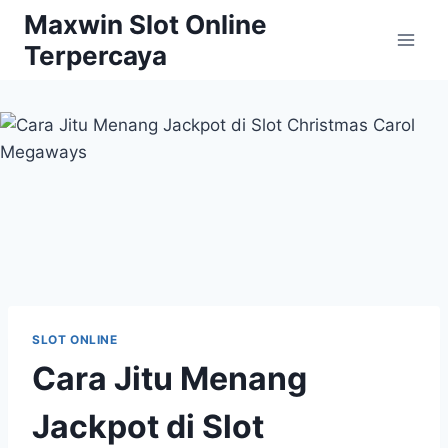
Skip
Maxwin Slot Online
to
Terpercaya
content
SLOT ONLINE
Cara Jitu Menang
Jackpot di Slot