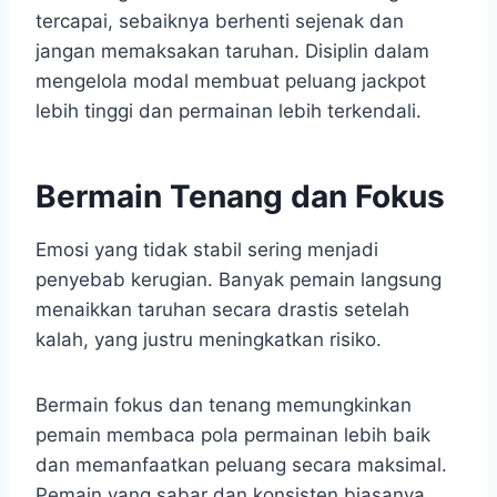
tercapai, sebaiknya berhenti sejenak dan
jangan memaksakan taruhan. Disiplin dalam
mengelola modal membuat peluang jackpot
lebih tinggi dan permainan lebih terkendali.
Bermain Tenang dan Fokus
Emosi yang tidak stabil sering menjadi
penyebab kerugian. Banyak pemain langsung
menaikkan taruhan secara drastis setelah
kalah, yang justru meningkatkan risiko.
Bermain fokus dan tenang memungkinkan
pemain membaca pola permainan lebih baik
dan memanfaatkan peluang secara maksimal.
Pemain yang sabar dan konsisten biasanya