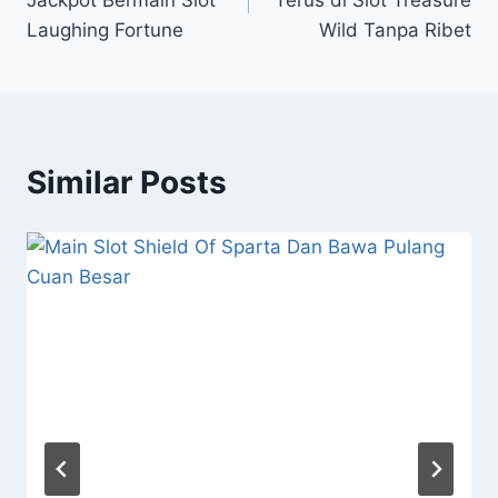
Laughing Fortune
Wild Tanpa Ribet
Similar Posts