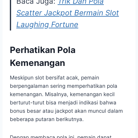
Baca Juga:
Trik Dan Pola
Scatter Jackpot Bermain Slot
Laughing Fortune
Perhatikan Pola
Kemenangan
Meskipun slot bersifat acak, pemain
berpengalaman sering memperhatikan pola
kemenangan. Misalnya, kemenangan kecil
berturut-turut bisa menjadi indikasi bahwa
bonus besar atau jackpot akan muncul dalam
beberapa putaran berikutnya.
Dengan membaca pola ini, pemain dapat