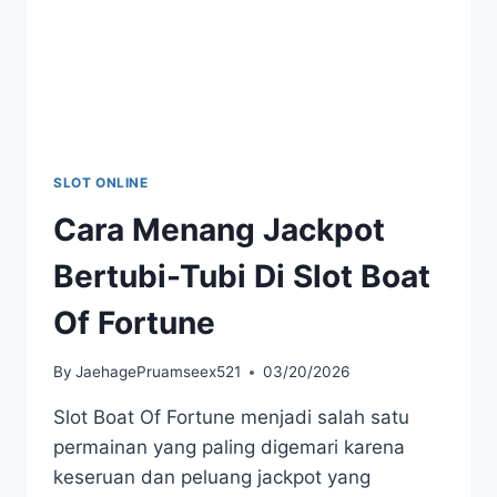
SLOT ONLINE
Cara Menang Jackpot
Bertubi-Tubi Di Slot Boat
Of Fortune
By
JaehagePruamseex521
03/20/2026
Slot Boat Of Fortune menjadi salah satu
permainan yang paling digemari karena
keseruan dan peluang jackpot yang