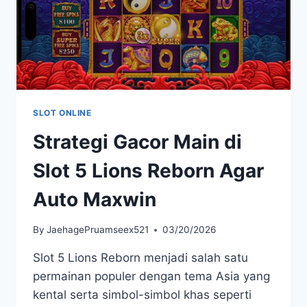
SLOT ONLINE
Strategi Gacor Main di
Slot 5 Lions Reborn Agar
Auto Maxwin
By
JaehagePruamseex521
03/20/2026
Slot 5 Lions Reborn menjadi salah satu
permainan populer dengan tema Asia yang
kental serta simbol-simbol khas seperti