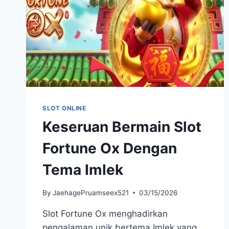
SLOT ONLINE
Keseruan Bermain Slot
Fortune Ox Dengan
Tema Imlek
By
JaehagePruamseex521
03/15/2026
Slot Fortune Ox menghadirkan
pengalaman unik bertema Imlek yang