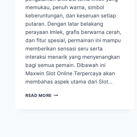
memukau, penuh warna, simbol
keberuntungan, dan keseruan setiap
putaran. Dengan latar belakang
perayaan Imlek, grafis berwarna cerah,
dan fitur spesial, permainan ini mampu
memberikan sensasi seru serta
interaksi menarik yang menyenangkan
bagi semua pemain. Dibawah ini
Maxwin Slot Online Terpercaya akan
membahas aspek utama dari Slot…
KESERUAN
READ MORE
BERMAIN
SLOT
FORTUNE
OX
DENGAN
TEMA