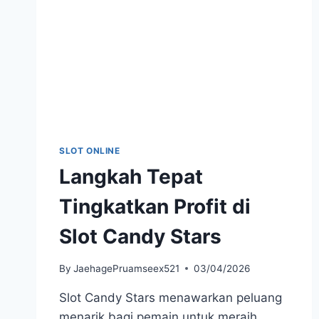
SLOT ONLINE
Langkah Tepat
Tingkatkan Profit di
Slot Candy Stars
By
JaehagePruamseex521
03/04/2026
Slot Candy Stars menawarkan peluang
menarik bagi pemain untuk meraih