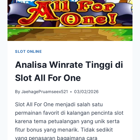
SLOT ONLINE
Analisa Winrate Tinggi di
Slot All For One
By
JaehagePruamseex521
03/02/2026
Slot All For One menjadi salah satu
permainan favorit di kalangan pencinta slot
karena tema petualangan yang unik serta
fitur bonus yang menarik. Tidak sedikit
yang penasaran bagaimana cara