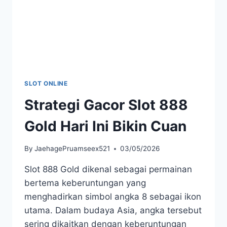
SLOT ONLINE
Strategi Gacor Slot 888
Gold Hari Ini Bikin Cuan
By
JaehagePruamseex521
03/05/2026
Slot 888 Gold dikenal sebagai permainan
bertema keberuntungan yang
menghadirkan simbol angka 8 sebagai ikon
utama. Dalam budaya Asia, angka tersebut
sering dikaitkan dengan keberuntungan