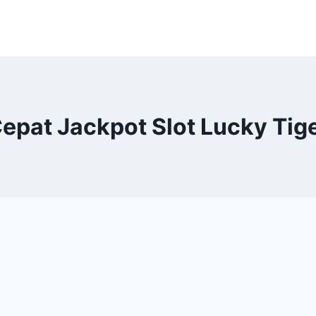
epat Jackpot Slot Lucky Tig