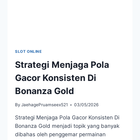
SLOT ONLINE
Strategi Menjaga Pola
Gacor Konsisten Di
Bonanza Gold
By
JaehagePruamseex521
03/05/2026
Strategi Menjaga Pola Gacor Konsisten Di
Bonanza Gold menjadi topik yang banyak
dibahas oleh penggemar permainan