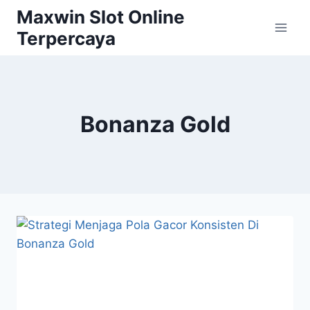
Skip
Maxwin Slot Online
to
Terpercaya
content
Bonanza Gold