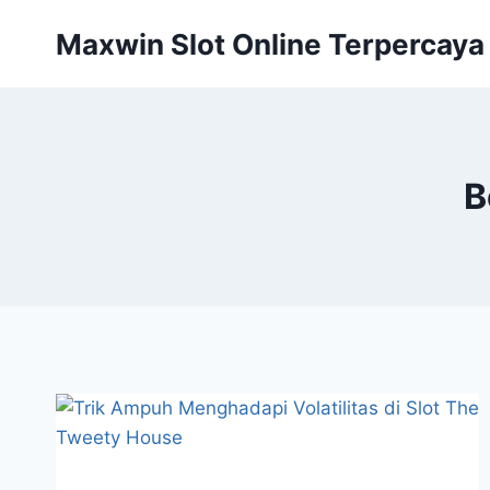
Skip
Maxwin Slot Online Terpercaya
to
content
B